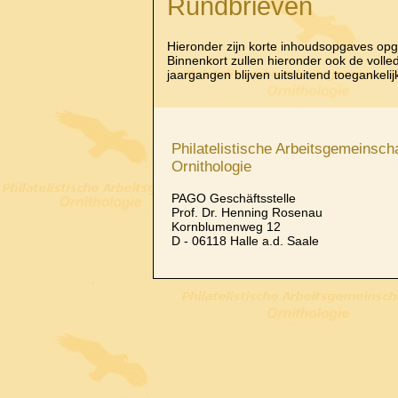
Rundbrieven
Hieronder zijn korte inhoudsopgaves op
Binnenkort zullen hieronder ook de voll
jaargangen blijven uitsluitend toegankeli
Philatelistische Arbeitsgemeinscha
Ornithologie
PAGO Geschäftsstelle
Prof. Dr. Henning Rosenau
Kornblumenweg 12
D - 06118 Halle a.d. Saale