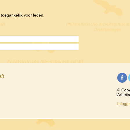
d toegankelijk voor leden.
ft
© Copyr
Arbeit
Inlogg