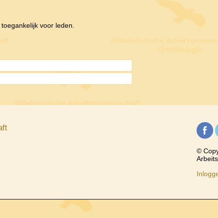
d toegankelijk voor leden.
ft
© Copyr
Arbeit
Inlogg